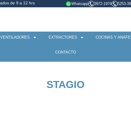
bados de 9 a 12 hrs
Whatsapp
3972-1974
5253-3
VENTILADORES
EXTRACTORES
COCINAS Y ANAFE
CONTACTO
STAGIO