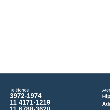
Teléfonos
Ate
3972-1974
Hip
11 4171-1219
Ad
11 6788-3620