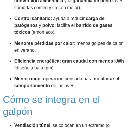
conversión alimenticia
y la
ganancia de peso
(aves
cómodas comen y crecen mejor).
Control sanitario:
ayuda a reducir
carga de
patógenos
y
polvo
; facilita el
barrido de gases
tóxicos
(amoníaco).
Menores pérdidas por calor:
menos golpes de calor
en verano.
Eficiencia energética:
gran caudal con menos kWh
(diseño a baja rpm).
Menor ruido:
operación pensada para
no alterar el
comportamiento
de las aves.
Cómo se integra en el
galpón
Ventilación túnel
: se colocan en un extremo (o