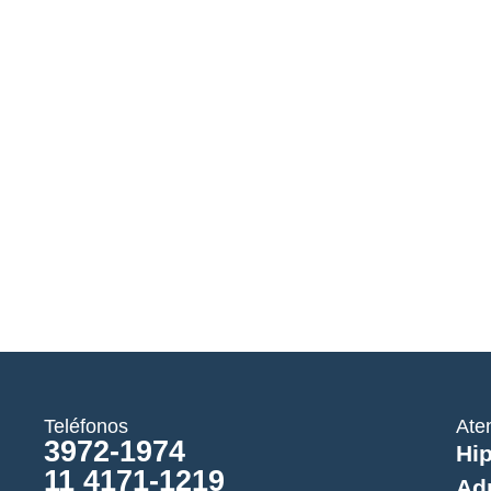
Teléfonos
Ate
3972-1974
Hip
11 4171-1219
Ad