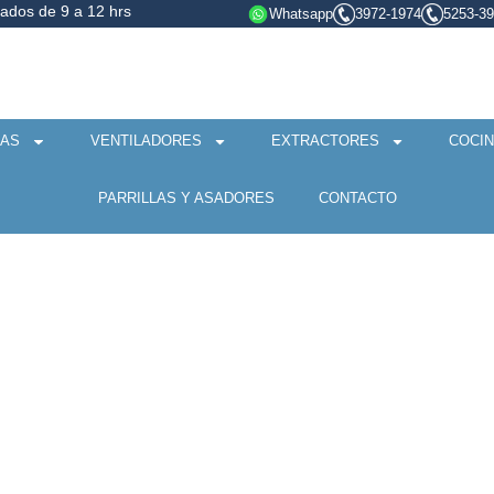
bados de 9 a 12 hrs
Whatsapp
3972-1974
5253-3
AS
VENTILADORES
EXTRACTORES
COCIN
PARRILLAS Y ASADORES
CONTACTO