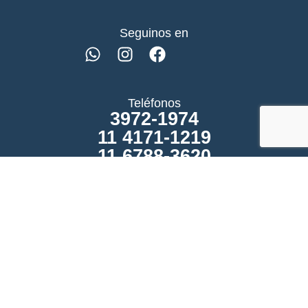
Seguinos en
Teléfonos
3972-1974
11 4171-1219
11 6788-3620
Atención al público
Hipolito Yrigoyen 12383.
Adrogue
Agencia TS | 2025