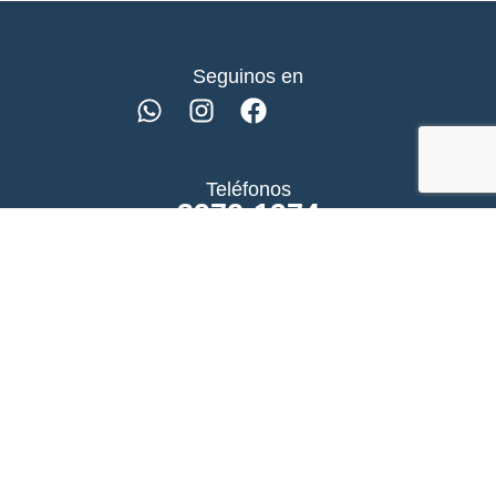
Seguinos en
Teléfonos
3972-1974
11 4171-1219
11 6788-3620
Atención al público
Hipolito Yrigoyen 12383.
Adrogue