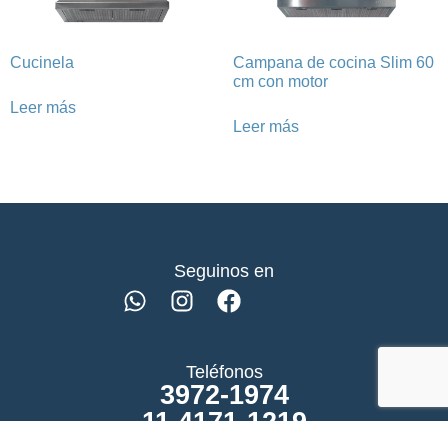
Cucinela
Campana de cocina Slim 60
cm con motor
Leer más
Leer más
Seguinos en
Teléfonos
3972-1974
11 4171-1219