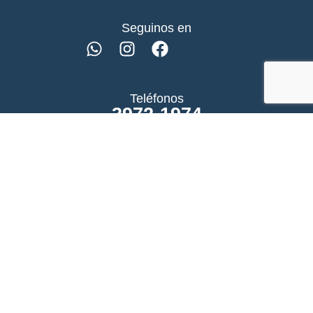
Seguinos en
Teléfonos
3972-1974
11 4171-1219
11 6788-3620
Atención al público
Hipolito Yrigoyen 12383.
Adrogue
Agencia TS | 2025